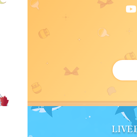
夢は全国
LIV