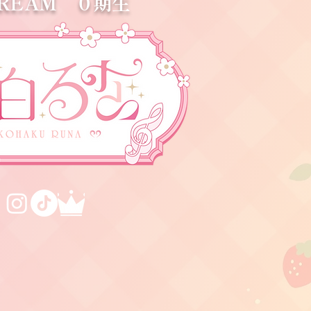
DREAM ０期生
館ワンマンLIVE