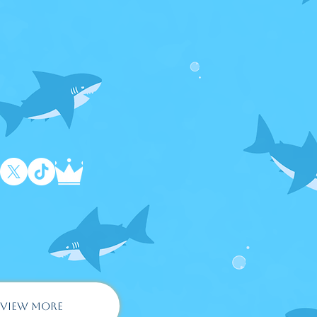
??????
VIEW MORE